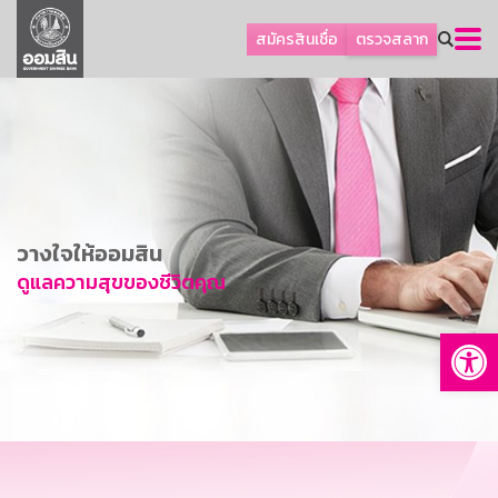
ลูกค้าธุรกิจ
สมัครสินเชื่อ
ตรวจสลาก
ลูกค้าผู้ประกอบรายย่อย
โปรโมชัน
ออมเพื่อสุข
เกี่ยวกับธนาคาร
การพัฒนาที่ยั่งยืน
วางใจให้ออมสิน
ข่าวสาร
ดูแลความสุขของชีวิตคุณ
บริการทางการเงิน
Op
อื่นๆ
ติดต่อเรา
บริการออนไลน์
TH
EN
GSB Society