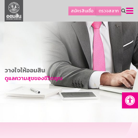
ลูกค้าธุรกิจ
สมัครสินเชื่อ
ตรวจสลาก
ลูกค้าผู้ประกอบรายย่อย
โปรโมชัน
ออมเพื่อสุข
เกี่ยวกับธนาคาร
การพัฒนาที่ยั่งยืน
วางใจให้ออมสิน
ข่าวสาร
ดูแลความสุขของชีวิตคุณ
บริการทางการเงิน
Op
อื่นๆ
ติดต่อเรา
บริการออนไลน์
TH
EN
GSB Society