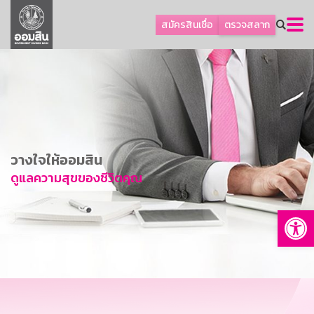
ลูกค้าธุรกิจ
สมัครสินเชื่อ
ตรวจสลาก
ลูกค้าผู้ประกอบรายย่อย
โปรโมชัน
ออมเพื่อสุข
เกี่ยวกับธนาคาร
การพัฒนาที่ยั่งยืน
วางใจให้ออมสิน
ข่าวสาร
ดูแลความสุขของชีวิตคุณ
บริการทางการเงิน
Op
อื่นๆ
ติดต่อเรา
บริการออนไลน์
TH
EN
GSB Society