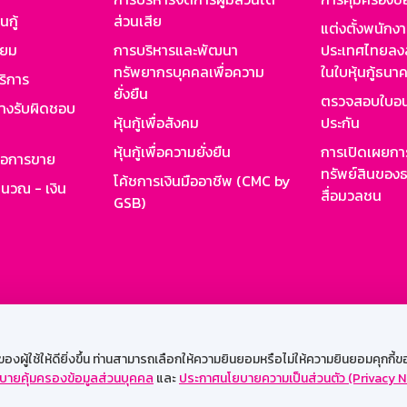
นกู้
ส่วนเสีย
แต่งตั้งพนักง
ียม
การบริหารและพัฒนา
ประเทศไทยลงล
ทรัพยากรบุคคลเพื่อความ
ในใบหุ้นกู้ธน
ริการ
ยั่งยืน
ตรวจสอบใบอน
ย่างรับผิดชอบ
หุ้นกู้เพื่อสังคม
ประกัน
หุ้นกู้เพื่อความยั่งยืน
การเปิดเผยการ
รอการขาย
ทรัพย์สินของธ
โค้ชการเงินมืออาชีพ (CMC by
ำนวณ - เงิน
สื่อมวลชน
GSB)
กงาน
Web HR
GSB Wisdom
M-Search
เข้าสู่ร
ผู้ใช้ให้ดียิ่งขึ้น ท่านสามารถเลือกให้ความยินยอมหรือไม่ให้ความยินยอมคุกกี้ของเ
บายคุ้มครองข้อมูลส่วนบุคคล
และ
ประกาศนโยบายความเป็นส่วนตัว (Privacy N
รองรับการใช้งานได้ดีบนเว็บบราวเซอร์