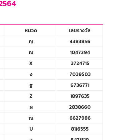
 2564
หมวด
เลขรางวัล
ญ
4383856
ฌ
1047294
X
3724715
ง
7039503
ฐ
6736771
Z
1897635
ผ
2838660
ณ
6627986
U
8116555
จ
5471519