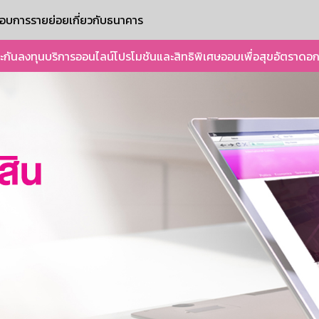
ะกอบการรายย่อย
เกี่ยวกับธนาคาร
ะกัน
ลงทุน
บริการออนไลน์
โปรโมชันและสิทธิพิเศษ
ออมเพื่อสุข
อัตราดอก