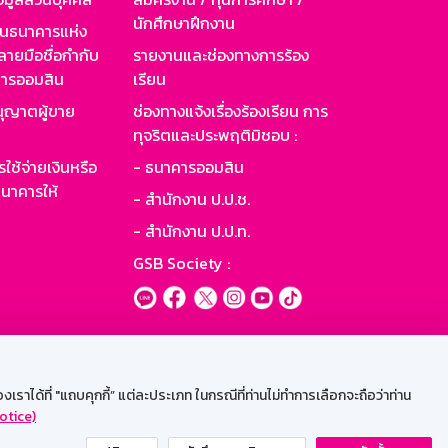
นักศึกษาฝึกงาน
านธนาคารแห่ง
ายมือชื่อกำกับ
รายงานและช่องทางการร้อง
าคารออมสิน
เรียน
ุญาตผู้ขาย
ช่องทางแจ้งเรื่องร้องเรียน การ
ทุจริตและประพฤติมิชอบ :
ใช้จ่ายเงินหรือ
- ธนาคารออมสิน
นาคารให้
- สำนักงาน ป.ป.ช.
- สำนักงาน ป.ป.ท.
GSB Society :
ะบบเน็ตเมล
ราได้ที่ "แถบคุกกี้” แต่ละประเภท ในกรณีที่ท่านไม่ทำการเลือกจะถือว่าท่าน
otice)