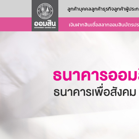
ลูกค้าบุคคล
ลูกค้าธุรกิจ
ลูกค้าผู้ปร
เงินฝาก
สินเชื่อ
สลากออมสิน
บัตร
ปร