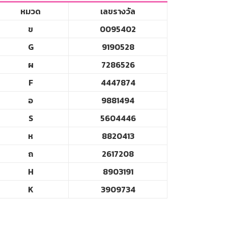
หมวด
เลขรางวัล
ข
0095402
G
9190528
ผ
7286526
F
4447874
อ
9881494
S
5604446
ห
8820413
ถ
2617208
H
8903191
K
3909734