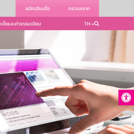
สมัครสินเชื่อ
ตรวจสลาก
เบี้ยและค่าธรรมเนียม
TH
Op