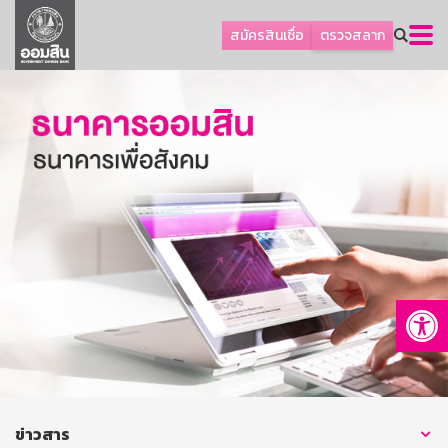
ลูกค้าธุรกิจ
สมัครสินเชื่อ
ตรวจสลาก
ลูกค้าผู้ประกอบรายย่อย
โปรโมชัน
ออมเพื่อสุข
เกี่ยวกับธนาคาร
การพัฒนาที่ยั่งยืน
ข่าวสาร
บริการทางการเงิน
Op
อื่นๆ
ติดต่อเรา
บริการออนไลน์
TH
EN
ข่าวสาร
GSB Society