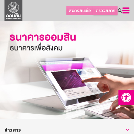
ลูกค้าธุรกิจ
สมัครสินเชื่อ
ตรวจสลาก
ลูกค้าผู้ประกอบรายย่อย
โปรโมชัน
ออมเพื่อสุข
เกี่ยวกับธนาคาร
การพัฒนาที่ยั่งยืน
ข่าวสาร
บริการทางการเงิน
Op
อื่นๆ
ติดต่อเรา
บริการออนไลน์
TH
EN
ข่าวสาร
GSB Society