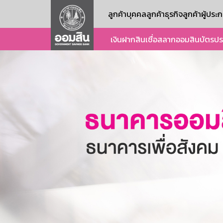
ลูกค้าบุคคล
ลูกค้าธุรกิจ
ลูกค้าผู้ปร
เงินฝาก
สินเชื่อ
สลากออมสิน
บัตร
ปร