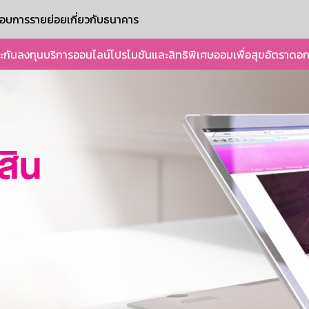
ะกอบการรายย่อย
เกี่ยวกับธนาคาร
ะกัน
ลงทุน
บริการออนไลน์
โปรโมชันและสิทธิพิเศษ
ออมเพื่อสุข
อัตราดอก