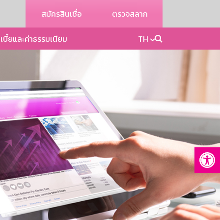
สมัครสินเชื่อ
ตรวจสลาก
เบี้ยและค่าธรรมเนียม
TH
Op