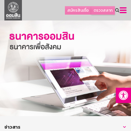
ลูกค้าธุรกิจ
สมัครสินเชื่อ
ตรวจสลาก
ลูกค้าผู้ประกอบรายย่อย
โปรโมชัน
ออมเพื่อสุข
เกี่ยวกับธนาคาร
การพัฒนาที่ยั่งยืน
ข่าวสาร
บริการทางการเงิน
Op
อื่นๆ
ติดต่อเรา
บริการออนไลน์
TH
EN
ข่าวสาร
GSB Society