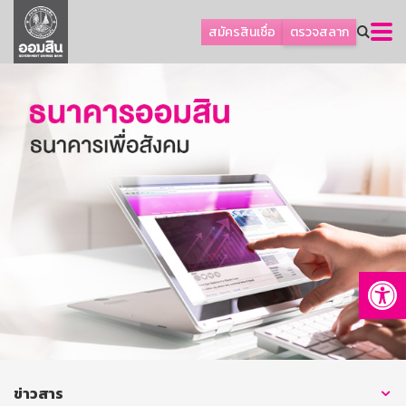
ลูกค้าธุรกิจ
สมัครสินเชื่อ
ตรวจสลาก
ลูกค้าผู้ประกอบรายย่อย
โปรโมชัน
ออมเพื่อสุข
เกี่ยวกับธนาคาร
การพัฒนาที่ยั่งยืน
ข่าวสาร
บริการทางการเงิน
Op
อื่นๆ
ติดต่อเรา
บริการออนไลน์
TH
EN
ข่าวสาร
GSB Society