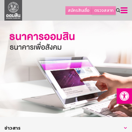
ลูกค้าธุรกิจ
สมัครสินเชื่อ
ตรวจสลาก
ลูกค้าผู้ประกอบรายย่อย
โปรโมชัน
ออมเพื่อสุข
เกี่ยวกับธนาคาร
การพัฒนาที่ยั่งยืน
ข่าวสาร
บริการทางการเงิน
Op
อื่นๆ
ติดต่อเรา
บริการออนไลน์
TH
EN
ข่าวสาร
GSB Society