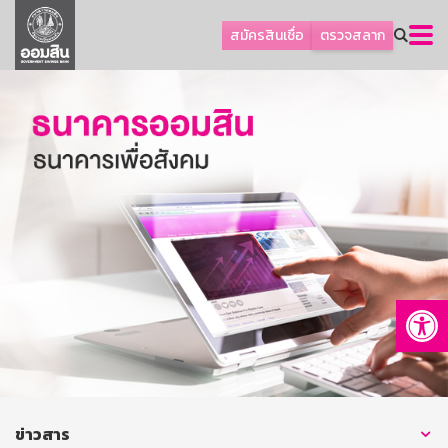
ลูกค้าธุรกิจ
สมัครสินเชื่อ
ตรวจสลาก
ลูกค้าผู้ประกอบรายย่อย
โปรโมชัน
ออมเพื่อสุข
เกี่ยวกับธนาคาร
การพัฒนาที่ยั่งยืน
ข่าวสาร
บริการทางการเงิน
Op
อื่นๆ
ติดต่อเรา
บริการออนไลน์
TH
EN
ข่าวสาร
GSB Society