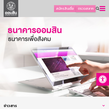
ลูกค้าธุรกิจ
สมัครสินเชื่อ
ตรวจสลาก
ลูกค้าผู้ประกอบรายย่อย
โปรโมชัน
ออมเพื่อสุข
เกี่ยวกับธนาคาร
การพัฒนาที่ยั่งยืน
ข่าวสาร
บริการทางการเงิน
Op
อื่นๆ
ติดต่อเรา
บริการออนไลน์
TH
EN
ข่าวสาร
GSB Society