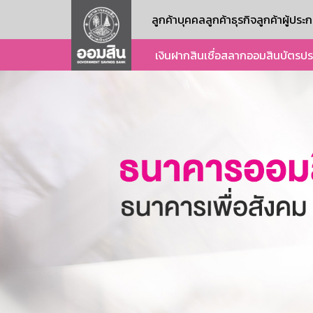
ลูกค้าบุคคล
ลูกค้าธุรกิจ
ลูกค้าผู้ปร
เงินฝาก
สินเชื่อ
สลากออมสิน
บัตร
ปร