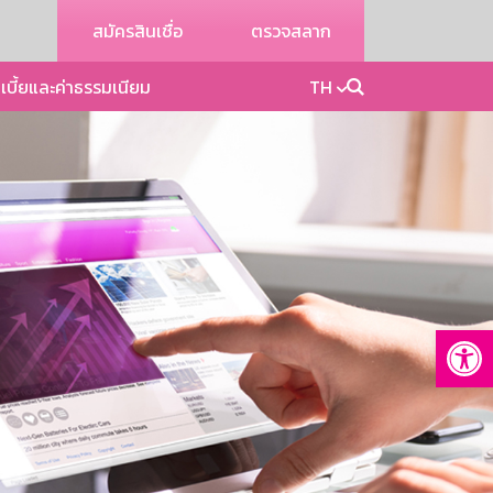
สมัครสินเชื่อ
ตรวจสลาก
เบี้ยและค่าธรรมเนียม
TH
Op