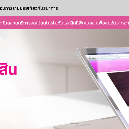
ะกอบการรายย่อย
เกี่ยวกับธนาคาร
ะกัน
ลงทุน
บริการออนไลน์
โปรโมชันและสิทธิพิเศษ
ออมเพื่อสุข
อัตราดอก