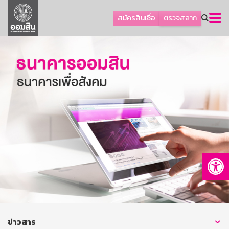
ลูกค้าธุรกิจ
สมัครสินเชื่อ
ตรวจสลาก
ลูกค้าผู้ประกอบรายย่อย
โปรโมชัน
ออมเพื่อสุข
เกี่ยวกับธนาคาร
การพัฒนาที่ยั่งยืน
ข่าวสาร
บริการทางการเงิน
Op
อื่นๆ
ติดต่อเรา
บริการออนไลน์
TH
EN
ข่าวสาร
GSB Society