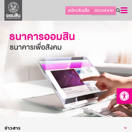
ลูกค้าธุรกิจ
สมัครสินเชื่อ
ตรวจสลาก
ลูกค้าผู้ประกอบรายย่อย
โปรโมชัน
ออมเพื่อสุข
เกี่ยวกับธนาคาร
การพัฒนาที่ยั่งยืน
ข่าวสาร
บริการทางการเงิน
Op
อื่นๆ
ติดต่อเรา
บริการออนไลน์
TH
EN
ข่าวสาร
GSB Society