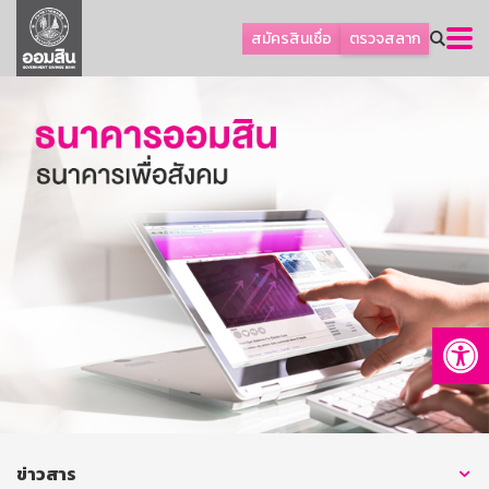
ลูกค้าธุรกิจ
สมัครสินเชื่อ
ตรวจสลาก
ลูกค้าผู้ประกอบรายย่อย
โปรโมชัน
ออมเพื่อสุข
เกี่ยวกับธนาคาร
การพัฒนาที่ยั่งยืน
ข่าวสาร
บริการทางการเงิน
Op
อื่นๆ
ติดต่อเรา
บริการออนไลน์
TH
EN
ข่าวสาร
GSB Society