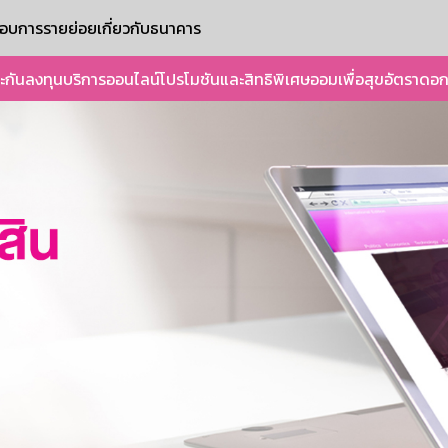
ะกอบการรายย่อย
เกี่ยวกับธนาคาร
ะกัน
ลงทุน
บริการออนไลน์
โปรโมชันและสิทธิพิเศษ
ออมเพื่อสุข
อัตราดอก