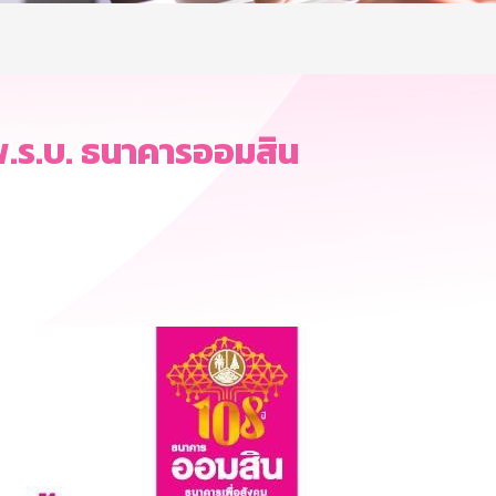
พ.ร.บ. ธนาคารออมสิน