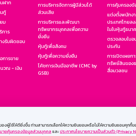
งินฝาก
การบริหารจัดการผู้มีส่วนได้
การคุ้มครองข้
นกู้
ส่วนเสีย
แต่งตั้งพนักง
ียม
การบริหารและพัฒนา
ประเทศไทยลงล
ทรัพยากรบุคคลเพื่อความ
ในใบหุ้นกู้ธน
ริการ
ยั่งยืน
ตรวจสอบใบอน
ย่างรับผิดชอบ
หุ้นกู้เพื่อสังคม
ประกัน
หุ้นกู้เพื่อความยั่งยืน
การเปิดเผยการ
รอการขาย
ทรัพย์สินของธ
โค้ชการเงินมืออาชีพ (CMC by
ำนวณ - เงิน
สื่อมวลชน
GSB)
กงาน
Web HR
GSB Wisdom
M-Search
เข้าสู่ร
ผู้ใช้ให้ดียิ่งขึ้น ท่านสามารถเลือกให้ความยินยอมหรือไม่ให้ความยินยอมคุกกี้ของเ
บายคุ้มครองข้อมูลส่วนบุคคล
และ
ประกาศนโยบายความเป็นส่วนตัว (Privacy N