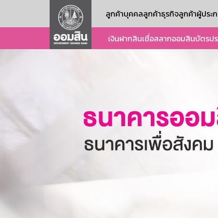
ลูกค้าบุคคล
ลูกค้าธุรกิจ
ลูกค้าผู้ปร
เงินฝาก
สินเชื่อ
สลากออมสิน
บัตร
ปร