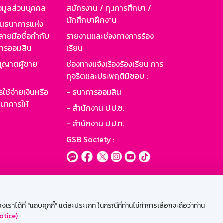
อมูลส่วนบุคคล
สมัครงาน / ทุนการศึกษา /
นักศึกษาฝึกงาน
านธนาคารแห่ง
ายมือชื่อกำกับ
รายงานและช่องทางการร้อง
าคารออมสิน
เรียน
ุญาตผู้ขาย
ช่องทางแจ้งเรื่องร้องเรียน การ
ทุจริตและประพฤติมิชอบ :
ใช้จ่ายเงินหรือ
- ธนาคารออมสิน
นาคารให้
- สำนักงาน ป.ป.ช.
- สำนักงาน ป.ป.ท.
GSB Society :
ะบบเน็ตเมล
ราได้ที่ "แถบคุกกี้” แต่ละประเภท ในกรณีที่ท่านไม่ทำการเลือกจะถือว่าท่าน
otice)