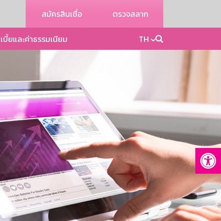
สมัครสินเชื่อ
ตรวจสลาก
เบี้ยและค่าธรรมเนียม
TH
Op