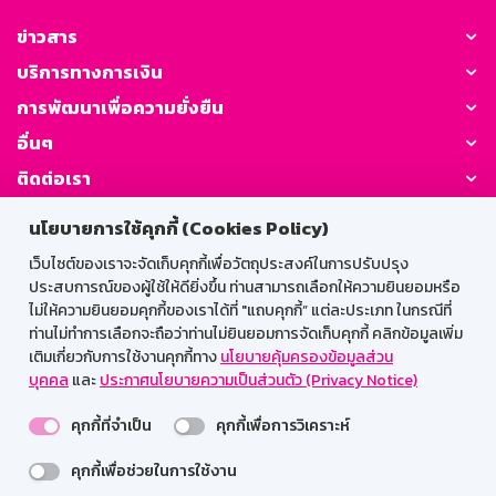
ข่าวสาร
บริการทางการเงิน
การพัฒนาเพื่อความยั่งยืน
อื่นๆ
ติดต่อเรา
นโยบายการใช้คุกกี้ (Cookies Policy)
GSB Society:
เว็บไซต์ของเราจะจัดเก็บคุกกี้เพื่อวัตถุประสงค์ในการปรับปรุง
ประสบการณ์ของผู้ใช้ให้ดียิ่งขึ้น ท่านสามารถเลือกให้ความยินยอมหรือ
ไม่ให้ความยินยอมคุกกี้ของเราได้ที่ "แถบคุกกี้” แต่ละประเภท ในกรณีที่
สำหรับพนักงาน
ท่านไม่ทำการเลือกจะถือว่าท่านไม่ยินยอมการจัดเก็บคุกกี้ คลิกข้อมูลเพิ่ม
เติมเกี่ยวกับการใช้งานคุกกี้ทาง
นโยบายคุ้มครองข้อมูลส่วน
Web HR
GSB Wisdom
M-Search
บุคคล
และ
ประกาศนโยบายความเป็นส่วนตัว (Privacy Notice)
เข้าสู่ระบบเน็ตเมล
คุกกี้ที่จำเป็น
คุกกี้เพื่อการวิเคราะห์
คุกกี้เพื่อช่วยในการใช้งาน