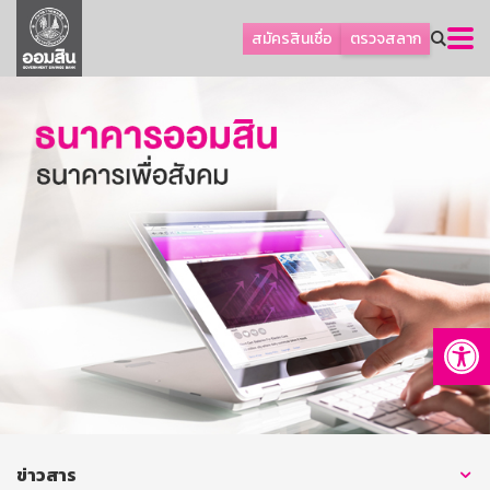
ลูกค้าธุรกิจ
สมัครสินเชื่อ
ตรวจสลาก
ลูกค้าผู้ประกอบรายย่อย
โปรโมชัน
ออมเพื่อสุข
เกี่ยวกับธนาคาร
การพัฒนาที่ยั่งยืน
ข่าวสาร
บริการทางการเงิน
Op
อื่นๆ
ติดต่อเรา
บริการออนไลน์
TH
EN
ข่าวสาร
GSB Society