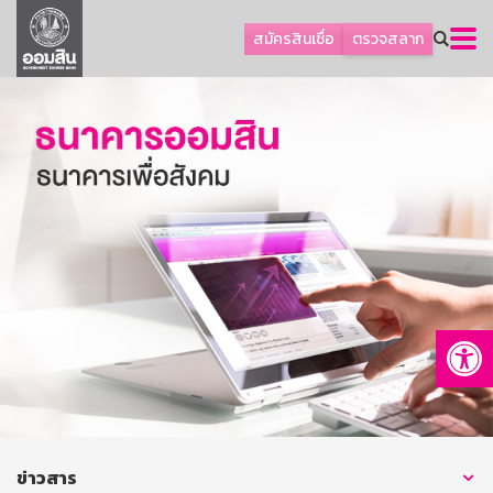
ลูกค้าธุรกิจ
สมัครสินเชื่อ
ตรวจสลาก
ลูกค้าผู้ประกอบรายย่อย
โปรโมชัน
ออมเพื่อสุข
เกี่ยวกับธนาคาร
การพัฒนาที่ยั่งยืน
ข่าวสาร
บริการทางการเงิน
Op
อื่นๆ
ติดต่อเรา
บริการออนไลน์
TH
EN
ข่าวสาร
GSB Society