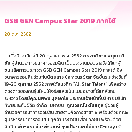
GSB GEN Campus Star 2019 ภาคใต้
20 ต.ค. 2562
เมื่อวันอาทิตย์ที่ 20 ตุลาคม พ.ศ. 2562
ดร.ชาติชาย พยุหนาวี
ชัย
ผู้อำนวยการธนาคารออมสิน เป็นประธานมอบรางวัลให้แก่ผู้
ชนะเลิศการประกวด GSB GEN Campus Star 2019 ภาคใต้ ซึ่ง
ธนาคารออมสินร่วมกับนิตยสาร Campus Star จัดขึ้นระหว่างวันที่
19-20 ตุลาคม 2562 ภายใต้แนวคิด “All Star Talent” เพื่อสร้าง
ดวงดาวของคนรุ่นใหม่ให้จรัสแสงเป็นแบบอย่างที่ดีแก่สังคม
ระหว่าง โดยมี
คุณนพพร บุญลาโภ
ประธานเจ้าหน้าที่บริหาร บริษัท
ทิพยประกันชีวิต จำกัด (มหาชน)
คุณวรณัน ตันสกุล
ผู้ช่วยผู้
อำนวยการธนาคารออมสิน สายงานกิจการสาขา 6 พร้อมด้วยคณะ
ผู้บริหารธนาคารออมสิน ลูกค้าประชาชน สื่อมวลชน พร้อมด้วย
ศิลปิน
พีท-พีระ
มีน-พีรวิชญ์
ถุงแป้ง-เจลาโต้
และ
C-cray
เข้า