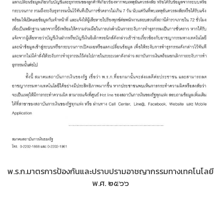
พ.ร.ก.มาตรการป้องกันและปราบปรามอาชญากรรมทางเทคโนโลยี
พ.ศ. ๒๕๖๖