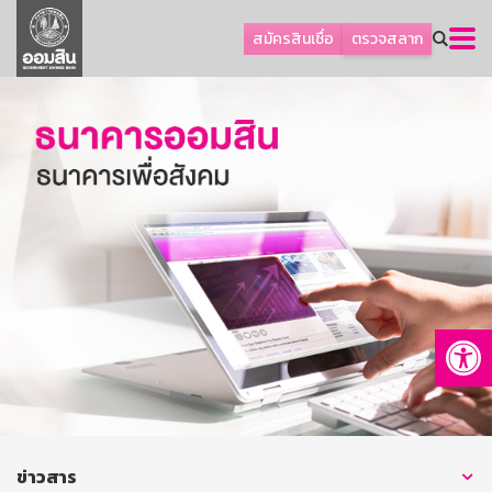
ลูกค้าธุรกิจ
สมัครสินเชื่อ
ตรวจสลาก
ลูกค้าผู้ประกอบรายย่อย
โปรโมชัน
ออมเพื่อสุข
เกี่ยวกับธนาคาร
การพัฒนาที่ยั่งยืน
ข่าวสาร
บริการทางการเงิน
Op
อื่นๆ
ติดต่อเรา
บริการออนไลน์
TH
EN
ข่าวสาร
GSB Society