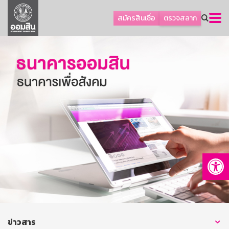
ลูกค้าธุรกิจ
สมัครสินเชื่อ
ตรวจสลาก
ลูกค้าผู้ประกอบรายย่อย
โปรโมชัน
ออมเพื่อสุข
เกี่ยวกับธนาคาร
การพัฒนาที่ยั่งยืน
ข่าวสาร
บริการทางการเงิน
Op
อื่นๆ
ติดต่อเรา
บริการออนไลน์
TH
EN
ข่าวสาร
GSB Society