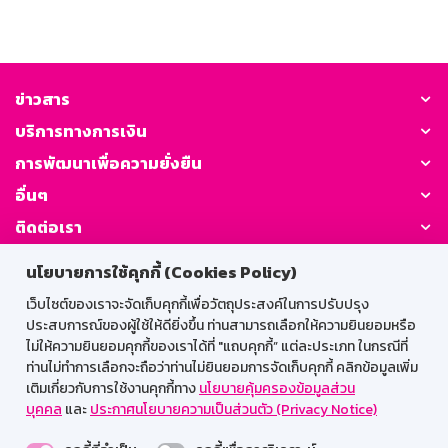
ข่าวสาร
บริการทางการเงิน
การพัฒนาเพื่อความยั่งยืน
อื่นๆ
ติดต่อเรา
นโยบายการใช้คุกกี้ (Cookies Policy)
GSB Society:
เว็บไซต์ของเราจะจัดเก็บคุกกี้เพื่อวัตถุประสงค์ในการปรับปรุง
ประสบการณ์ของผู้ใช้ให้ดียิ่งขึ้น ท่านสามารถเลือกให้ความยินยอมหรือ
ไม่ให้ความยินยอมคุกกี้ของเราได้ที่ "แถบคุกกี้” แต่ละประเภท ในกรณีที่
สำหรับพนักงาน
ท่านไม่ทำการเลือกจะถือว่าท่านไม่ยินยอมการจัดเก็บคุกกี้ คลิกข้อมูลเพิ่ม
เติมเกี่ยวกับการใช้งานคุกกี้ทาง
นโยบายคุ้มครองข้อมูลส่วน
Web HR
GSB Wisdom
M-Search
บุคคล
และ
ประกาศนโยบายความเป็นส่วนตัว (Privacy Notice)
เข้าสู่ระบบเน็ตเมล