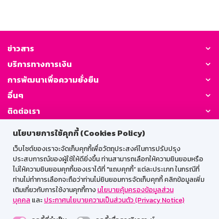
ข่าวสาร
บริการทางการเงิน
การพัฒนาเพื่อความยั่งยืน
อื่นๆ
ติดต่อเรา
นโยบายการใช้คุกกี้ (Cookies Policy)
GSB Society:
เว็บไซต์ของเราจะจัดเก็บคุกกี้เพื่อวัตถุประสงค์ในการปรับปรุง
ประสบการณ์ของผู้ใช้ให้ดียิ่งขึ้น ท่านสามารถเลือกให้ความยินยอมหรือ
ไม่ให้ความยินยอมคุกกี้ของเราได้ที่ "แถบคุกกี้” แต่ละประเภท ในกรณีที่
สำหรับพนักงาน
ท่านไม่ทำการเลือกจะถือว่าท่านไม่ยินยอมการจัดเก็บคุกกี้ คลิกข้อมูลเพิ่ม
เติมเกี่ยวกับการใช้งานคุกกี้ทาง
นโยบายคุ้มครองข้อมูลส่วน
Web HR
GSB Wisdom
M-Search
บุคคล
และ
ประกาศนโยบายความเป็นส่วนตัว (Privacy Notice)
เข้าสู่ระบบเน็ตเมล