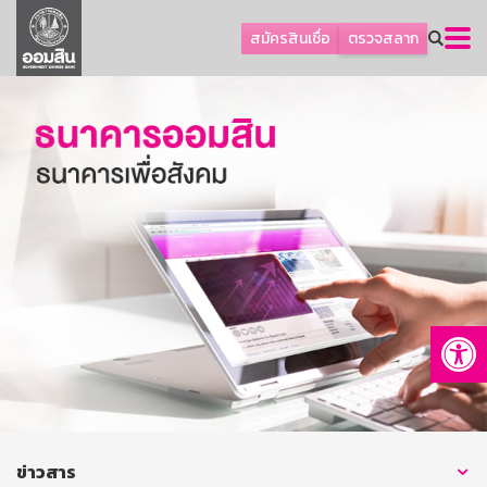
ลูกค้าธุรกิจ
สมัครสินเชื่อ
ตรวจสลาก
ลูกค้าผู้ประกอบรายย่อย
โปรโมชัน
ออมเพื่อสุข
เกี่ยวกับธนาคาร
การพัฒนาที่ยั่งยืน
ข่าวสาร
บริการทางการเงิน
Op
อื่นๆ
ติดต่อเรา
บริการออนไลน์
TH
EN
ข่าวสาร
GSB Society