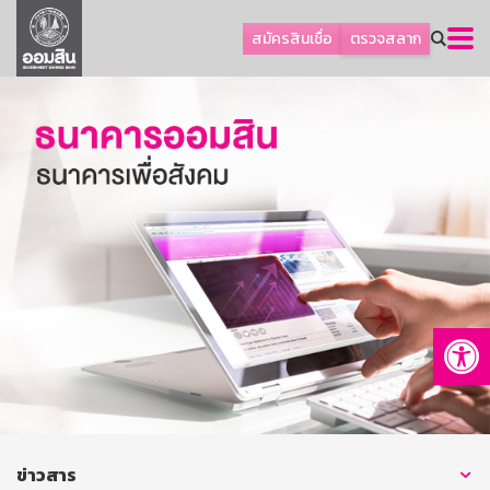
ลูกค้าธุรกิจ
สมัครสินเชื่อ
ตรวจสลาก
ลูกค้าผู้ประกอบรายย่อย
โปรโมชัน
ออมเพื่อสุข
เกี่ยวกับธนาคาร
การพัฒนาที่ยั่งยืน
ข่าวสาร
บริการทางการเงิน
Op
อื่นๆ
ติดต่อเรา
บริการออนไลน์
TH
EN
ข่าวสาร
GSB Society