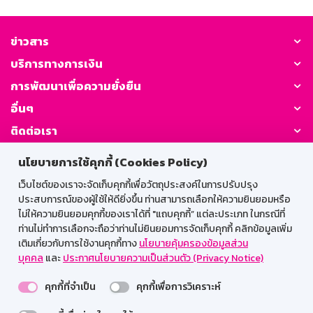
ข่าวสาร
บริการทางการเงิน
การพัฒนาเพื่อความยั่งยืน
อื่นๆ
ติดต่อเรา
นโยบายการใช้คุกกี้ (Cookies Policy)
GSB Society:
เว็บไซต์ของเราจะจัดเก็บคุกกี้เพื่อวัตถุประสงค์ในการปรับปรุง
ประสบการณ์ของผู้ใช้ให้ดียิ่งขึ้น ท่านสามารถเลือกให้ความยินยอมหรือ
ไม่ให้ความยินยอมคุกกี้ของเราได้ที่ "แถบคุกกี้” แต่ละประเภท ในกรณีที่
สำหรับพนักงาน
ท่านไม่ทำการเลือกจะถือว่าท่านไม่ยินยอมการจัดเก็บคุกกี้ คลิกข้อมูลเพิ่ม
เติมเกี่ยวกับการใช้งานคุกกี้ทาง
นโยบายคุ้มครองข้อมูลส่วน
Web HR
GSB Wisdom
M-Search
บุคคล
และ
ประกาศนโยบายความเป็นส่วนตัว (Privacy Notice)
เข้าสู่ระบบเน็ตเมล
คุกกี้ที่จำเป็น
คุกกี้เพื่อการวิเคราะห์