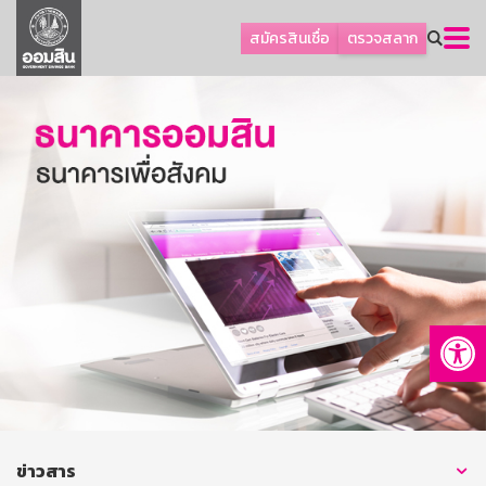
ลูกค้าธุรกิจ
สมัครสินเชื่อ
ตรวจสลาก
ลูกค้าผู้ประกอบรายย่อย
โปรโมชัน
ออมเพื่อสุข
เกี่ยวกับธนาคาร
การพัฒนาที่ยั่งยืน
ข่าวสาร
บริการทางการเงิน
Op
อื่นๆ
ติดต่อเรา
บริการออนไลน์
TH
EN
ข่าวสาร
GSB Society