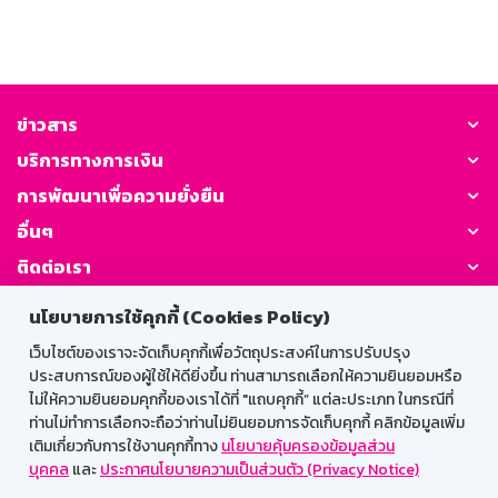
ข่าวสาร
บริการทางการเงิน
การพัฒนาเพื่อความยั่งยืน
อื่นๆ
ติดต่อเรา
นโยบายการใช้คุกกี้ (Cookies Policy)
GSB Society:
เว็บไซต์ของเราจะจัดเก็บคุกกี้เพื่อวัตถุประสงค์ในการปรับปรุง
ประสบการณ์ของผู้ใช้ให้ดียิ่งขึ้น ท่านสามารถเลือกให้ความยินยอมหรือ
ไม่ให้ความยินยอมคุกกี้ของเราได้ที่ "แถบคุกกี้” แต่ละประเภท ในกรณีที่
สำหรับพนักงาน
ท่านไม่ทำการเลือกจะถือว่าท่านไม่ยินยอมการจัดเก็บคุกกี้ คลิกข้อมูลเพิ่ม
เติมเกี่ยวกับการใช้งานคุกกี้ทาง
นโยบายคุ้มครองข้อมูลส่วน
Web HR
GSB Wisdom
M-Search
บุคคล
และ
ประกาศนโยบายความเป็นส่วนตัว (Privacy Notice)