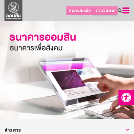
ลูกค้าธุรกิจ
สมัครสินเชื่อ
ตรวจสลาก
ลูกค้าผู้ประกอบรายย่อย
โปรโมชัน
ออมเพื่อสุข
เกี่ยวกับธนาคาร
การพัฒนาที่ยั่งยืน
ข่าวสาร
บริการทางการเงิน
Op
อื่นๆ
ติดต่อเรา
บริการออนไลน์
TH
EN
ข่าวสาร
GSB Society