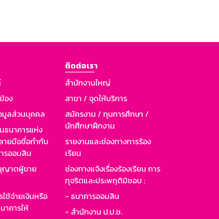
ติดต่อเรา
์
สำนักงานใหญ่
วข้อง
สาขา / จุดให้บริการ
อมูลส่วนบุคคล
สมัครงาน / ทุนการศึกษา /
นักศึกษาฝึกงาน
านธนาคารแห่ง
ายมือชื่อกำกับ
รายงานและช่องทางการร้อง
าคารออมสิน
เรียน
ุญาตผู้ขาย
ช่องทางแจ้งเรื่องร้องเรียน การ
ทุจริตและประพฤติมิชอบ :
ใช้จ่ายเงินหรือ
- ธนาคารออมสิน
นาคารให้
- สำนักงาน ป.ป.ช.