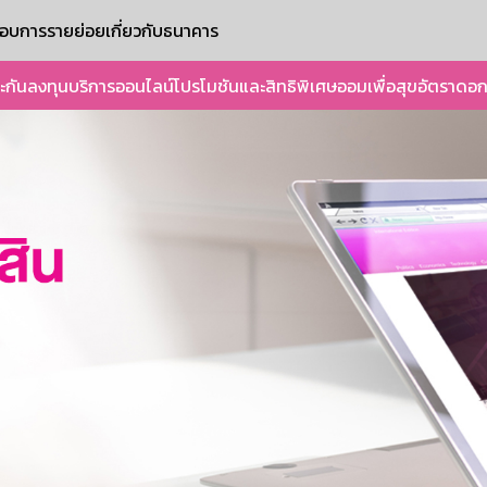
ะกอบการรายย่อย
เกี่ยวกับธนาคาร
ะกัน
ลงทุน
บริการออนไลน์
โปรโมชันและสิทธิพิเศษ
ออมเพื่อสุข
อัตราดอก