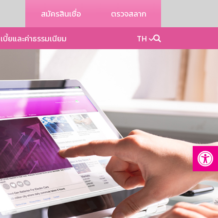
สมัครสินเชื่อ
ตรวจสลาก
เบี้ยและค่าธรรมเนียม
TH
Op