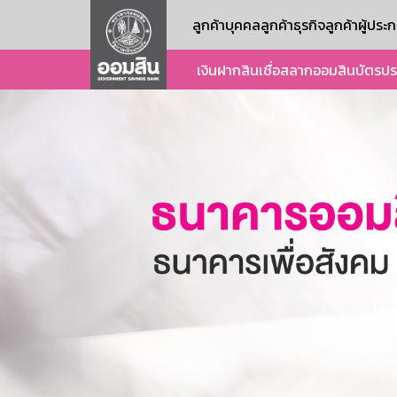
ลูกค้าบุคคล
ลูกค้าธุรกิจ
ลูกค้าผู้ปร
เงินฝาก
สินเชื่อ
สลากออมสิน
บัตร
ปร