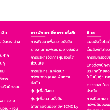
เงิน
การพัฒนาเพื่อความยั่งยืน
อื่นๆ
นเงินตราต่าง
การพัฒนาเพื่อความยั่งยืน
แผนผังเว็บไซต
รายงานการพัฒนาอย่างยั่งยืน
เว็บลิงก์ที่เกี่ย
งินฝาก
การบริหารจัดการผู้มีส่วนได้
การคุ้มครองข้
นกู้
ส่วนเสีย
แต่งตั้งพนักง
ียม
การบริหารและพัฒนา
ประเทศไทยลงล
ทรัพยากรบุคคลเพื่อความ
ในใบหุ้นกู้ธน
ริการ
ยั่งยืน
ตรวจสอบใบอน
ย่างรับผิดชอบ
หุ้นกู้เพื่อสังคม
ประกัน
หุ้นกู้เพื่อความยั่งยืน
การเปิดเผยการ
รอการขาย
ทรัพย์สินของธ
โค้ชการเงินมืออาชีพ (CMC by
ำนวณ - เงิน