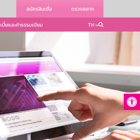
สมัครสินเชื่อ
ตรวจสลาก
เบี้ยและค่าธรรมเนียม
TH
Op