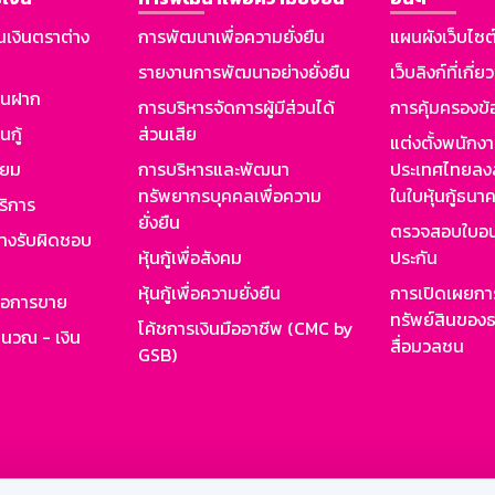
นเงินตราต่าง
การพัฒนาเพื่อความยั่งยืน
แผนผังเว็บไซต
รายงานการพัฒนาอย่างยั่งยืน
เว็บลิงก์ที่เกี่ย
งินฝาก
การบริหารจัดการผู้มีส่วนได้
การคุ้มครองข้
นกู้
ส่วนเสีย
แต่งตั้งพนักง
ียม
การบริหารและพัฒนา
ประเทศไทยลงล
ทรัพยากรบุคคลเพื่อความ
ในใบหุ้นกู้ธน
ริการ
ยั่งยืน
ตรวจสอบใบอน
ย่างรับผิดชอบ
หุ้นกู้เพื่อสังคม
ประกัน
หุ้นกู้เพื่อความยั่งยืน
การเปิดเผยการ
รอการขาย
ทรัพย์สินของธ
โค้ชการเงินมืออาชีพ (CMC by
ำนวณ - เงิน
สื่อมวลชน
GSB)