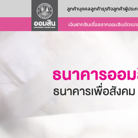
ลูกค้าบุคคล
ลูกค้าธุรกิจ
ลูกค้าผู้ปร
เงินฝาก
สินเชื่อ
สลากออมสิน
บัตร
ปร