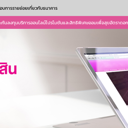
ะกอบการรายย่อย
เกี่ยวกับธนาคาร
ะกัน
ลงทุน
บริการออนไลน์
โปรโมชันและสิทธิพิเศษ
ออมเพื่อสุข
อัตราดอก