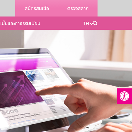
สมัครสินเชื่อ
ตรวจสลาก
เบี้ยและค่าธรรมเนียม
TH
Op