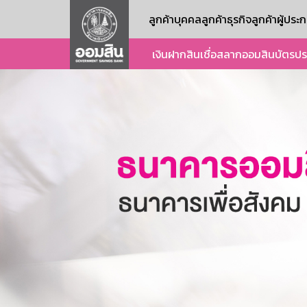
ลูกค้าบุคคล
ลูกค้าธุรกิจ
ลูกค้าผู้ปร
เงินฝาก
สินเชื่อ
สลากออมสิน
บัตร
ปร