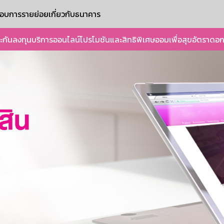
ะกอบการรายย่อย
เกี่ยวกับธนาคาร
ะกัน
ลงทุน
บริการออนไลน์
โปรโมชันและสิทธิพิเศษ
ออมเพื่อสุข
อัตราดอก