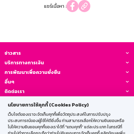
แชร์เนื้อหา :
ข่าวสาร
บริการทางการเงิน
การพัฒนาเพื่อความยั่งยืน
อื่นๆ
ติดต่อเรา
นโยบายการใช้คุกกี้ (Cookies Policy)
GSB Society:
เว็บไซต์ของเราจะจัดเก็บคุกกี้เพื่อวัตถุประสงค์ในการปรับปรุง
ประสบการณ์ของผู้ใช้ให้ดียิ่งขึ้น ท่านสามารถเลือกให้ความยินยอมหรือ
ไม่ให้ความยินยอมคุกกี้ของเราได้ที่ "แถบคุกกี้” แต่ละประเภท ในกรณีที่
สำหรับพนักงาน
ท่านไม่ทำการเลือกจะถือว่าท่านไม่ยินยอมการจัดเก็บคุกกี้ คลิกข้อมูลเพิ่ม