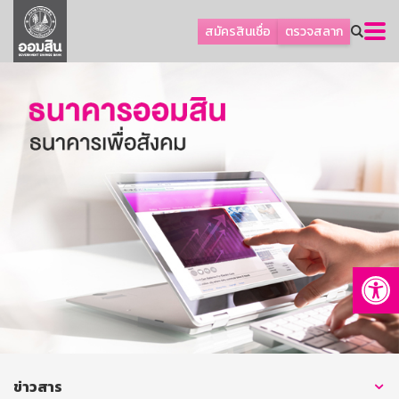
ลูกค้าธุรกิจ
สมัครสินเชื่อ
ตรวจสลาก
ลูกค้าผู้ประกอบรายย่อย
โปรโมชัน
ออมเพื่อสุข
เกี่ยวกับธนาคาร
การพัฒนาที่ยั่งยืน
ข่าวสาร
บริการทางการเงิน
Op
อื่นๆ
ติดต่อเรา
บริการออนไลน์
TH
EN
ข่าวสาร
GSB Society