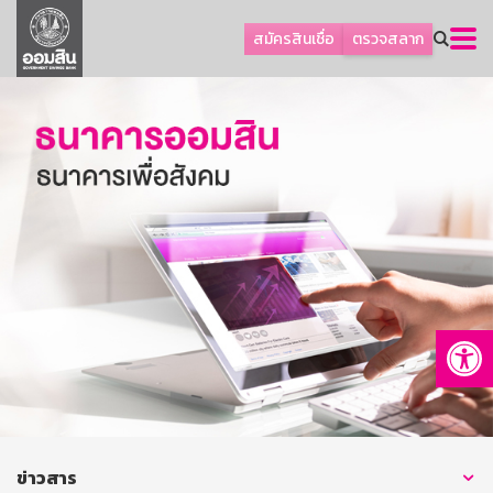
ลูกค้าธุรกิจ
สมัครสินเชื่อ
ตรวจสลาก
ลูกค้าผู้ประกอบรายย่อย
โปรโมชัน
ออมเพื่อสุข
เกี่ยวกับธนาคาร
การพัฒนาที่ยั่งยืน
ข่าวสาร
บริการทางการเงิน
Op
อื่นๆ
ติดต่อเรา
บริการออนไลน์
TH
EN
ข่าวสาร
GSB Society