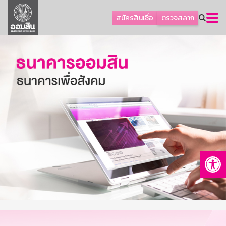
ลูกค้าธุรกิจ
สมัครสินเชื่อ
ตรวจสลาก
ลูกค้าผู้ประกอบรายย่อย
โปรโมชัน
ออมเพื่อสุข
เกี่ยวกับธนาคาร
การพัฒนาที่ยั่งยืน
ข่าวสาร
บริการทางการเงิน
Op
อื่นๆ
ติดต่อเรา
บริการออนไลน์
TH
EN
GSB Society