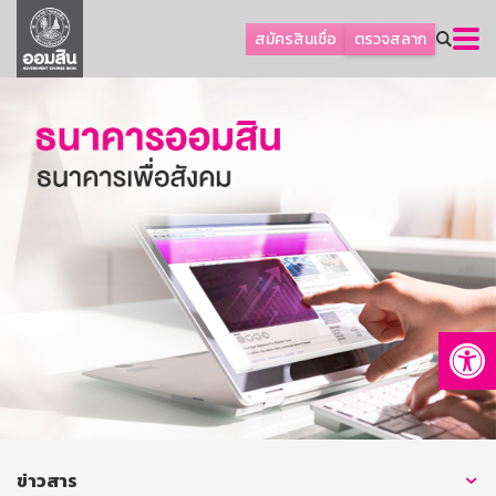
ลูกค้าธุรกิจ
สมัครสินเชื่อ
ตรวจสลาก
ลูกค้าผู้ประกอบรายย่อย
โปรโมชัน
ออมเพื่อสุข
เกี่ยวกับธนาคาร
การพัฒนาที่ยั่งยืน
ข่าวสาร
บริการทางการเงิน
Op
อื่นๆ
ติดต่อเรา
บริการออนไลน์
TH
EN
ข่าวสาร
GSB Society