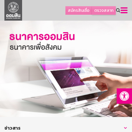
ลูกค้าธุรกิจ
สมัครสินเชื่อ
ตรวจสลาก
ลูกค้าผู้ประกอบรายย่อย
โปรโมชัน
ออมเพื่อสุข
เกี่ยวกับธนาคาร
การพัฒนาที่ยั่งยืน
ข่าวสาร
บริการทางการเงิน
Op
อื่นๆ
ติดต่อเรา
บริการออนไลน์
TH
EN
ข่าวสาร
GSB Society