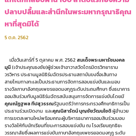
ปลาบปลื้มและสำนึกในพระมหากรุณาธิคุณ
หาที่สุดมิได้
5 ต.ค. 2562
เมื่อวันเสาร์ที่ 5 ตุลาคม พ.ศ. 2562
สมเด็จพระมหารัชมงคล
มุนี
(เจ้าประคุณธงชัย)ผู้ช่วยเจ้าอาวาสวัดไตรมิตรวิทยาราม
วรวิหาร ประธานมูลนิธิร่มฉัตรประธานสถาบันขงจื่อเส้นทาง
สายไหมทางทะเลเป็นประธานการจัดการสอบแข่งขันและมอบ
รางวัลภาษาอังกฤษเพชรยอดมงกุฎระดับประถมศึกษา ซึ่งธนาคาร
ออมสินร่วมกับมูลนิธิร่มฉัตรสนับสนุนการจัดการแข่งขันโดยมี
คุณณัฏฐพล ทีปสุวรรณ
รัฐมนตรีว่าการกระทรวงศึกษาธิการเป็น
ประธานร่วมเปิดงาน และ
คุณนิสารัตน์ บุญชัยวัฒนโชติ
ผู้อำนวย
การเขตสะพานใหม่พร้อมคณะผู้บริหารธนาคารออมสินร่วมมอบ
รางวัลให้กับนักเรียนที่ชนะการสอบแข่งขัน ณ โรงเรียนฤทธิยะ
วรรณาลัยซึ่งผลการแข่งขันภาษาอังกฤษเพชรยอดมงกุฎ ระดับ