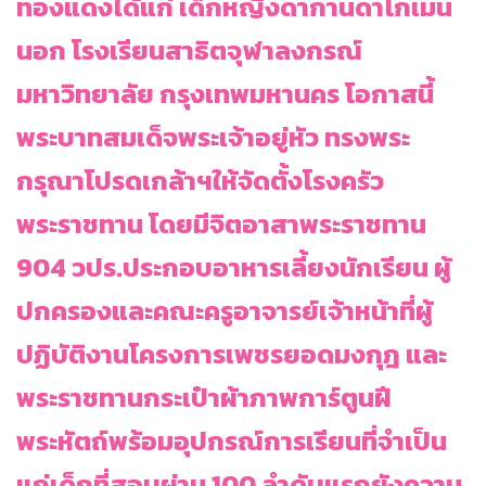
ทองแดงได้แก่ เด็กหญิงดากานดาโกเมน
นอก โรงเรียนสาธิตจุฬาลงกรณ์
มหาวิทยาลัย กรุงเทพมหานคร โอกาสนี้
พระบาทสมเด็จพระเจ้าอยู่หัว ทรงพระ
กรุณาโปรดเกล้าฯให้จัดตั้งโรงครัว
พระราชทาน โดยมีจิตอาสาพระราชทาน
904 วปร.ประกอบอาหารเลี้ยงนักเรียน ผู้
ปกครองและคณะครูอาจารย์เจ้าหน้าที่ผู้
ปฏิบัติงานโครงการเพชรยอดมงกุฎ และ
พระราชทานกระเป๋าผ้าภาพการ์ตูนฝี
พระหัตถ์พร้อมอุปกรณ์การเรียนที่จำเป็น
แก่เด็กที่สอบผ่าน 100 ลำดับแรกยังความ