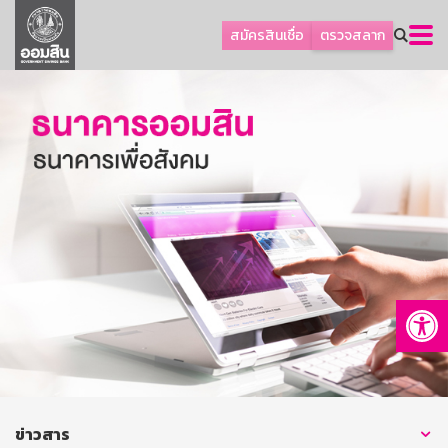
ลูกค้าธุรกิจ
สมัครสินเชื่อ
ตรวจสลาก
ลูกค้าผู้ประกอบรายย่อย
โปรโมชัน
ออมเพื่อสุข
เกี่ยวกับธนาคาร
การพัฒนาที่ยั่งยืน
ข่าวสาร
บริการทางการเงิน
Op
อื่นๆ
ติดต่อเรา
บริการออนไลน์
TH
EN
ข่าวสาร
GSB Society