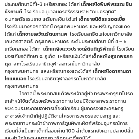
ประถมศึกษาปีที่1-3 เหรียญทอง ได้แก่
เด็กหญิงพิมพ์พรรณ ชิน
ธีรกานต์
โรงเรียนอนุบาลนครศรีธรรมราช “ณนครอุทิศ”
จ.นครศรีธรรมราช เหรียญเงิน ได้แก่
เด็กชายนิติธร
รอดเชื้อ
โรงเรียนบางกอกทวิวิทย์ กรุงเทพมหานคร และเหรียญทองแดง
ได้แก่
เด็กชายเอวัณรัตนภานพ
โรงเรียนสาธิตแห่งมหาวิทยาลัย
เกษตรศาสตร์ กรุงเทพมหานคร ระดับประถมศึกษา ปีที่ 4 – 6
เหรียญทอง ได้แก่
เด็กหญิงแววปราชญ์ตินติภูริพัฒน์
โรงเรียน
ขจรเกียรติศึกษา จ. ภูเก็ต เหรียญเงินได้แก่
เด็กหญิงสุรภพรภค
กุล
จากโรงเรียนสาธิตจุฬาลงกรณ์มหาวิทยาลัย
กรุงเทพมหานคร และเหรียญทองแดงได้แก่
เด็กหญิงดากานดา
โกเมนนอก
โรงเรียนสาธิตจุฬาลงกรณ์มหาวิทยาลัย
กรุงเทพมหานคร
โอกาสนี้ พระบาทสมเด็จพระเจ้าอยู่หัว ทรงพระกรุณาโปรด
เกล้าฯให้จัดตั้งโรงครัวพระราชทาน โดยมีจิตอาสาพระราชทาน
904 วปร.ประกอบอาหารเลี้ยงนักเรียน ผู้ปกครองและคณะครู
อาจารย์เจ้าหน้าที่ผู้ปฏิบัติงานโครงการเพชรยอดมงกุฎ และ
พระราชทานกระเป๋าผ้าภาพการ์ตูนฝีพระหัตถ์พร้อมอุปกรณ์การ
เรียนที่จำเป็นแก่เด็กที่สอบผ่าน 100 ลำดับแรกยังความปลาบปลื้ม
และสำนึกในพระมหากรุณาธิคุณหาที่สุดมิได้