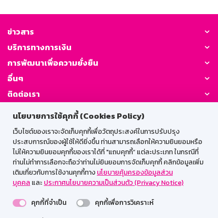
ข่าวสาร
บริการทางการเงิน
การพัฒนาเพื่อความยั่งยืน
อื่นๆ
ติดต่อเรา
นโยบายการใช้คุกกี้ (Cookies Policy)
GSB Society:
เว็บไซต์ของเราจะจัดเก็บคุกกี้เพื่อวัตถุประสงค์ในการปรับปรุง
ประสบการณ์ของผู้ใช้ให้ดียิ่งขึ้น ท่านสามารถเลือกให้ความยินยอมหรือ
ไม่ให้ความยินยอมคุกกี้ของเราได้ที่ "แถบคุกกี้” แต่ละประเภท ในกรณีที่
สำหรับพนักงาน
ท่านไม่ทำการเลือกจะถือว่าท่านไม่ยินยอมการจัดเก็บคุกกี้ คลิกข้อมูลเพิ่ม
เติมเกี่ยวกับการใช้งานคุกกี้ทาง
นโยบายคุ้มครองข้อมูลส่วน
Web HR
GSB Wisdom
M-Search
บุคคล
และ
ประกาศนโยบายความเป็นส่วนตัว (Privacy Notice)
เข้าสู่ระบบเน็ตเมล
คุกกี้ที่จำเป็น
คุกกี้เพื่อการวิเคราะห์