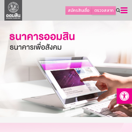
ลูกค้าธุรกิจ
สมัครสินเชื่อ
ตรวจสลาก
ลูกค้าผู้ประกอบรายย่อย
โปรโมชัน
ออมเพื่อสุข
เกี่ยวกับธนาคาร
การพัฒนาที่ยั่งยืน
ข่าวสาร
บริการทางการเงิน
Op
อื่นๆ
ติดต่อเรา
บริการออนไลน์
TH
EN
GSB Society