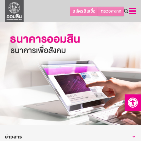
ลูกค้าธุรกิจ
สมัครสินเชื่อ
ตรวจสลาก
ลูกค้าผู้ประกอบรายย่อย
โปรโมชัน
ออมเพื่อสุข
เกี่ยวกับธนาคาร
การพัฒนาที่ยั่งยืน
ข่าวสาร
บริการทางการเงิน
Op
อื่นๆ
ติดต่อเรา
บริการออนไลน์
TH
EN
ข่าวสาร
GSB Society