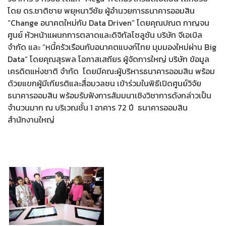
โดย ดร.ชาติชาย พยุหนาวีชัย ผู้อำนวยการธนาคารออมสิน
“Change อนาคตใหม่กับ Data Driven” โดยคุณปณต กาญจน
ศูนย์ หัวหน้าแผนกการตลาดและดิจิทัลโซลูชัน บริษัท จีเอเบิล
จำกัด และ “หนี้ครัวเรือนกับอนาคตแบงก์ไทย มุมมองใหม่ผ่าน Big
Data” โดยคุณสุรพล โอภาสเสถียร ผู้จัดการใหญ่ บริษัท ข้อมูล
เครดิตแห่งชาติ จำกัด โดยมีคณะผู้บริหารธนาคารออมสิน พร้อม
ด้วยแขกผู้มีเกียรติและสื่อมวลชน เข้าร่วมในพิธีเปิดศูนย์วิจัย
ธนาคารออมสิน พร้อมรับฟังการสัมมนาเชิงวิชาการดังกล่าวเป็น
จำนวนมาก ณ บริเวณชั้น 1 อาคาร 72 ปี ธนาคารออมสิน
สำนักงานใหญ่