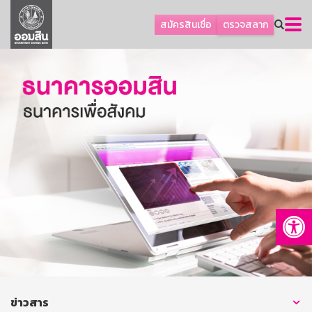
ลูกค้าธุรกิจ
สมัครสินเชื่อ
ตรวจสลาก
ลูกค้าผู้ประกอบรายย่อย
โปรโมชัน
ออมเพื่อสุข
เกี่ยวกับธนาคาร
การพัฒนาที่ยั่งยืน
ข่าวสาร
บริการทางการเงิน
Op
อื่นๆ
ติดต่อเรา
บริการออนไลน์
TH
EN
ข่าวสาร
GSB Society