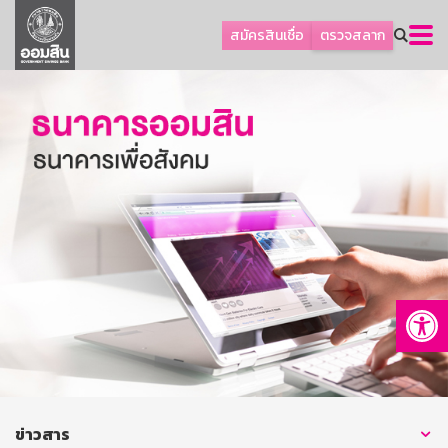
ลูกค้าธุรกิจ
สมัครสินเชื่อ
ตรวจสลาก
ลูกค้าผู้ประกอบรายย่อย
โปรโมชัน
ออมเพื่อสุข
เกี่ยวกับธนาคาร
การพัฒนาที่ยั่งยืน
ข่าวสาร
บริการทางการเงิน
Op
อื่นๆ
ติดต่อเรา
บริการออนไลน์
TH
EN
ข่าวสาร
GSB Society