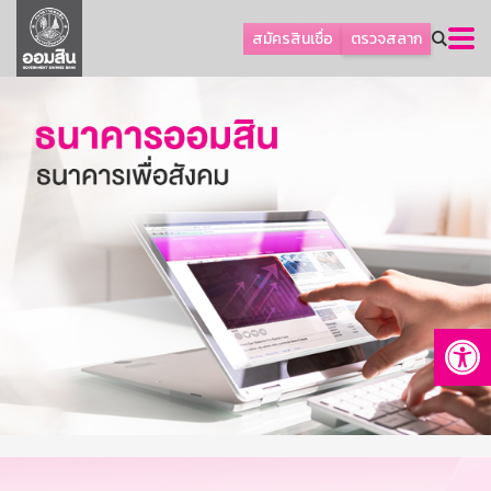
ลูกค้าธุรกิจ
สมัครสินเชื่อ
ตรวจสลาก
ลูกค้าผู้ประกอบรายย่อย
โปรโมชัน
ออมเพื่อสุข
เกี่ยวกับธนาคาร
การพัฒนาที่ยั่งยืน
ข่าวสาร
บริการทางการเงิน
Op
อื่นๆ
ติดต่อเรา
บริการออนไลน์
TH
EN
GSB Society