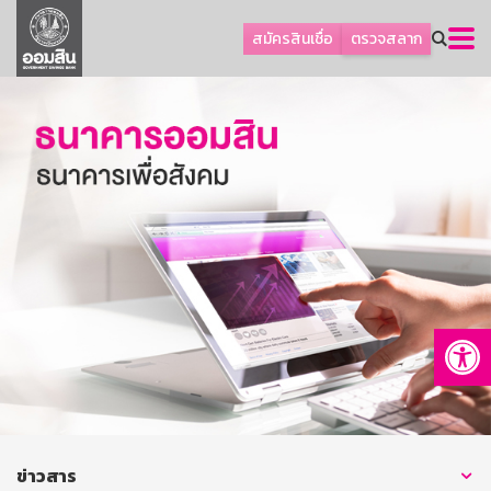
ลูกค้าธุรกิจ
สมัครสินเชื่อ
ตรวจสลาก
ลูกค้าผู้ประกอบรายย่อย
โปรโมชัน
ออมเพื่อสุข
เกี่ยวกับธนาคาร
การพัฒนาที่ยั่งยืน
ข่าวสาร
บริการทางการเงิน
Op
อื่นๆ
ติดต่อเรา
บริการออนไลน์
TH
EN
ข่าวสาร
GSB Society