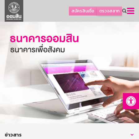
ลูกค้าธุรกิจ
สมัครสินเชื่อ
ตรวจสลาก
ลูกค้าผู้ประกอบรายย่อย
โปรโมชัน
ออมเพื่อสุข
เกี่ยวกับธนาคาร
การพัฒนาที่ยั่งยืน
ข่าวสาร
บริการทางการเงิน
Op
อื่นๆ
ติดต่อเรา
บริการออนไลน์
TH
EN
ข่าวสาร
GSB Society