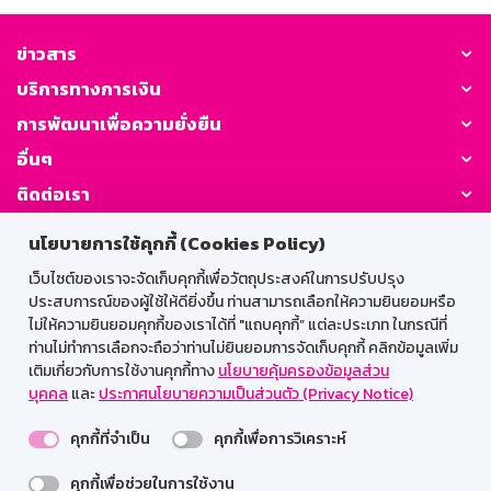
ข่าวสาร
บริการทางการเงิน
การพัฒนาเพื่อความยั่งยืน
อื่นๆ
ติดต่อเรา
นโยบายการใช้คุกกี้ (Cookies Policy)
GSB Society:
เว็บไซต์ของเราจะจัดเก็บคุกกี้เพื่อวัตถุประสงค์ในการปรับปรุง
ประสบการณ์ของผู้ใช้ให้ดียิ่งขึ้น ท่านสามารถเลือกให้ความยินยอมหรือ
ไม่ให้ความยินยอมคุกกี้ของเราได้ที่ "แถบคุกกี้” แต่ละประเภท ในกรณีที่
สำหรับพนักงาน
ท่านไม่ทำการเลือกจะถือว่าท่านไม่ยินยอมการจัดเก็บคุกกี้ คลิกข้อมูลเพิ่ม
เติมเกี่ยวกับการใช้งานคุกกี้ทาง
นโยบายคุ้มครองข้อมูลส่วน
Web HR
GSB Wisdom
M-Search
บุคคล
และ
ประกาศนโยบายความเป็นส่วนตัว (Privacy Notice)
เข้าสู่ระบบเน็ตเมล
คุกกี้ที่จำเป็น
คุกกี้เพื่อการวิเคราะห์
คุกกี้เพื่อช่วยในการใช้งาน