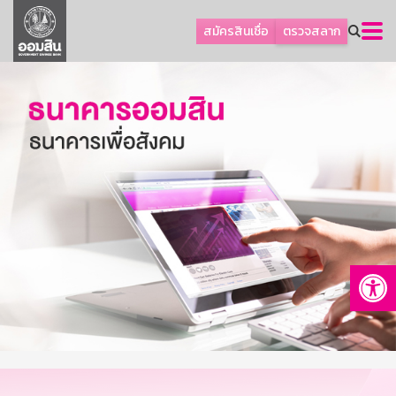
ลูกค้าธุรกิจ
สมัครสินเชื่อ
ตรวจสลาก
ลูกค้าผู้ประกอบรายย่อย
โปรโมชัน
ออมเพื่อสุข
เกี่ยวกับธนาคาร
การพัฒนาที่ยั่งยืน
ข่าวสาร
บริการทางการเงิน
Op
อื่นๆ
ติดต่อเรา
บริการออนไลน์
TH
EN
GSB Society