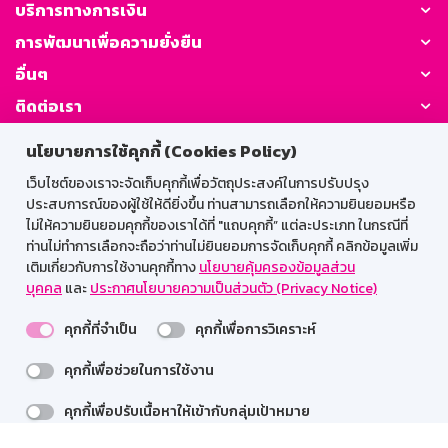
บริการทางการเงิน
การพัฒนาเพื่อความยั่งยืน
อื่นๆ
ติดต่อเรา
นโยบายการใช้คุกกี้ (Cookies Policy)
GSB Society:
เว็บไซต์ของเราจะจัดเก็บคุกกี้เพื่อวัตถุประสงค์ในการปรับปรุง
ประสบการณ์ของผู้ใช้ให้ดียิ่งขึ้น ท่านสามารถเลือกให้ความยินยอมหรือ
ไม่ให้ความยินยอมคุกกี้ของเราได้ที่ "แถบคุกกี้” แต่ละประเภท ในกรณีที่
สำหรับพนักงาน
ท่านไม่ทำการเลือกจะถือว่าท่านไม่ยินยอมการจัดเก็บคุกกี้ คลิกข้อมูลเพิ่ม
เติมเกี่ยวกับการใช้งานคุกกี้ทาง
นโยบายคุ้มครองข้อมูลส่วน
Web HR
GSB Wisdom
M-Search
บุคคล
และ
ประกาศนโยบายความเป็นส่วนตัว (Privacy Notice)
เข้าสู่ระบบเน็ตเมล
คุกกี้ที่จำเป็น
คุกกี้เพื่อการวิเคราะห์
คุกกี้เพื่อช่วยในการใช้งาน
รองรับการใช้งานได้ดีบนเว็บบราวเซอร์
คุกกี้เพื่อปรับเนื้อหาให้เข้ากับกลุ่มเป้าหมาย
สงวนลิขสิทธิ์ 2567 ธนาคารออมสิน