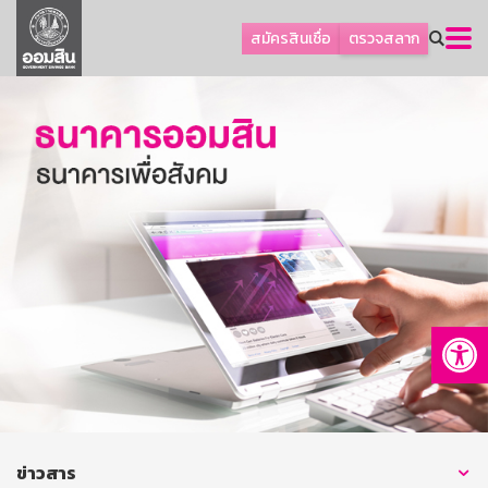
ลูกค้าธุรกิจ
สมัครสินเชื่อ
ตรวจสลาก
ลูกค้าผู้ประกอบรายย่อย
โปรโมชัน
ออมเพื่อสุข
เกี่ยวกับธนาคาร
การพัฒนาที่ยั่งยืน
ข่าวสาร
บริการทางการเงิน
Op
อื่นๆ
ติดต่อเรา
บริการออนไลน์
TH
EN
ข่าวสาร
GSB Society