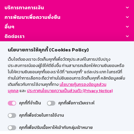
บริการทางการเงิน
การพัฒนาเพื่อความยั่งยืน
อื่นๆ
ติดต่อเรา
นโยบายการใช้คุกกี้ (Cookies Policy)
GSB Society:
เว็บไซต์ของเราจะจัดเก็บคุกกี้เพื่อวัตถุประสงค์ในการปรับปรุง
ประสบการณ์ของผู้ใช้ให้ดียิ่งขึ้น ท่านสามารถเลือกให้ความยินยอมหรือ
ไม่ให้ความยินยอมคุกกี้ของเราได้ที่ "แถบคุกกี้” แต่ละประเภท ในกรณีที่
สำหรับพนักงาน
ท่านไม่ทำการเลือกจะถือว่าท่านไม่ยินยอมการจัดเก็บคุกกี้ คลิกข้อมูลเพิ่ม
เติมเกี่ยวกับการใช้งานคุกกี้ทาง
นโยบายคุ้มครองข้อมูลส่วน
Web HR
GSB Wisdom
M-Search
บุคคล
และ
ประกาศนโยบายความเป็นส่วนตัว (Privacy Notice)
เข้าสู่ระบบเน็ตเมล
คุกกี้ที่จำเป็น
คุกกี้เพื่อการวิเคราะห์
คุกกี้เพื่อช่วยในการใช้งาน
รองรับการใช้งานได้ดีบนเว็บบราวเซอร์
คุกกี้เพื่อปรับเนื้อหาให้เข้ากับกลุ่มเป้าหมาย