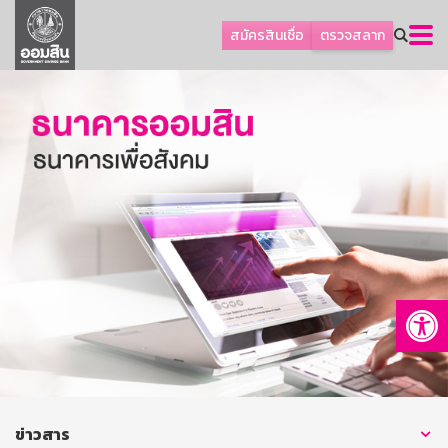
ลูกค้าธุรกิจ
สมัครสินเชื่อ
ตรวจสลาก
ลูกค้าผู้ประกอบรายย่อย
โปรโมชัน
ออมเพื่อสุข
เกี่ยวกับธนาคาร
การพัฒนาที่ยั่งยืน
ข่าวสาร
บริการทางการเงิน
Op
อื่นๆ
ติดต่อเรา
บริการออนไลน์
TH
EN
ข่าวสาร
GSB Society