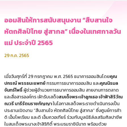
ออมสินให้การสนับสนุนงาน “สืบสานใจ
หัตถศิลป์ไทย สู่สากล” เนื่องในเทศกาลวัน
แม่ ประจำปี 2565
29 ก.ค. 2565
เมื่อวันศุกร์ที่ 29 กรกฎาคม พ.ศ. 2565 ธนาคารออมสินโดย
คุณ
ปกรณ์ พรรธนะแพทย์
กรรมการธนาคารออมสิน และ
คุณนิรมล
จันทร์โพธิ์
ผู้ช่วยผู้อำนวยการธนาคารออมสิน สายงานการตลาด
และสื่อสารองค์กร เฝ้ารับเสด็จ
สมเด็จพระเจ้าลูกเธอ เจ้าฟ้าสิริวัณ
ณวรี นารีรัตนราชกัญญา
ในโอกาสเสด็จพระราชดำเนินทรงเป็น
ประธานเปิดงาน “สืบสานใจ หัตถศิลป์ไทย สู่สากล” ซึ่งศูนย์การค้า
ดิ เอ็มโพเรียม และดิ เอ็มควอเทียร์ ร่วมกับมูลนิธิส่งเสริมศิลปาชีพ
ในสมเด็จพระนางเจ้าสิริกิติ์ พระบรมราชินีนาถ พร้อมด้วย