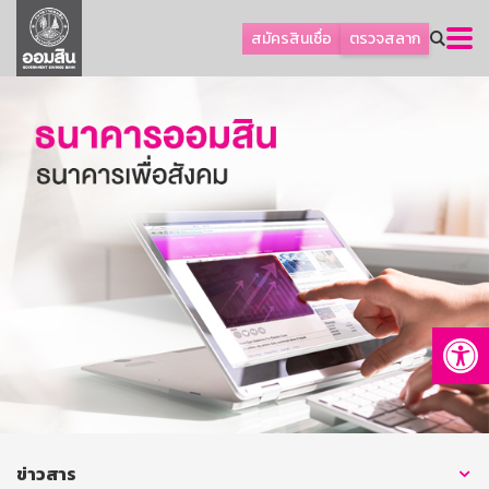
ลูกค้าธุรกิจ
สมัครสินเชื่อ
ตรวจสลาก
ลูกค้าผู้ประกอบรายย่อย
โปรโมชัน
ออมเพื่อสุข
เกี่ยวกับธนาคาร
การพัฒนาที่ยั่งยืน
ข่าวสาร
บริการทางการเงิน
Op
อื่นๆ
ติดต่อเรา
บริการออนไลน์
TH
EN
ข่าวสาร
GSB Society