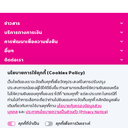
ข่าวสาร
บริการทางการเงิน
การพัฒนาเพื่อความยั่งยืน
อื่นๆ
ติดต่อเรา
นโยบายการใช้คุกกี้ (Cookies Policy)
GSB Society:
เว็บไซต์ของเราจะจัดเก็บคุกกี้เพื่อวัตถุประสงค์ในการปรับปรุง
ประสบการณ์ของผู้ใช้ให้ดียิ่งขึ้น ท่านสามารถเลือกให้ความยินยอมหรือ
ไม่ให้ความยินยอมคุกกี้ของเราได้ที่ "แถบคุกกี้” แต่ละประเภท ในกรณีที่
สำหรับพนักงาน
ท่านไม่ทำการเลือกจะถือว่าท่านไม่ยินยอมการจัดเก็บคุกกี้ คลิกข้อมูลเพิ่ม
เติมเกี่ยวกับการใช้งานคุกกี้ทาง
นโยบายคุ้มครองข้อมูลส่วน
Web HR
GSB Wisdom
M-Search
บุคคล
และ
ประกาศนโยบายความเป็นส่วนตัว (Privacy Notice)
เข้าสู่ระบบเน็ตเมล
คุกกี้ที่จำเป็น
คุกกี้เพื่อการวิเคราะห์