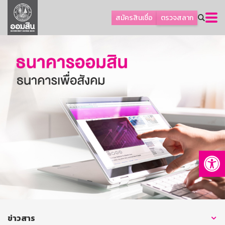
ลูกค้าธุรกิจ
สมัครสินเชื่อ
ตรวจสลาก
ลูกค้าผู้ประกอบรายย่อย
โปรโมชัน
ออมเพื่อสุข
เกี่ยวกับธนาคาร
การพัฒนาที่ยั่งยืน
ข่าวสาร
บริการทางการเงิน
Op
อื่นๆ
ติดต่อเรา
บริการออนไลน์
TH
EN
ข่าวสาร
GSB Society