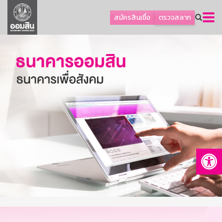
ลูกค้าธุรกิจ
สมัครสินเชื่อ
ตรวจสลาก
ลูกค้าผู้ประกอบรายย่อย
โปรโมชัน
ออมเพื่อสุข
เกี่ยวกับธนาคาร
การพัฒนาที่ยั่งยืน
ข่าวสาร
บริการทางการเงิน
Op
อื่นๆ
ติดต่อเรา
บริการออนไลน์
TH
EN
GSB Society