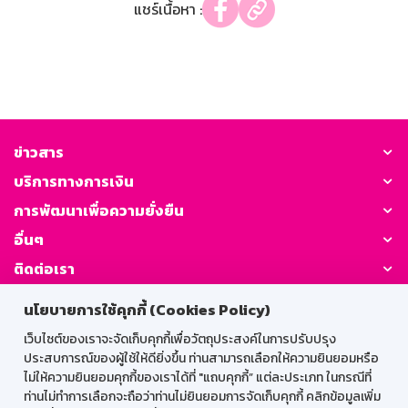
แชร์เนื้อหา :
ข่าวสาร
บริการทางการเงิน
การพัฒนาเพื่อความยั่งยืน
อื่นๆ
ติดต่อเรา
นโยบายการใช้คุกกี้ (Cookies Policy)
GSB Society:
เว็บไซต์ของเราจะจัดเก็บคุกกี้เพื่อวัตถุประสงค์ในการปรับปรุง
ประสบการณ์ของผู้ใช้ให้ดียิ่งขึ้น ท่านสามารถเลือกให้ความยินยอมหรือ
ไม่ให้ความยินยอมคุกกี้ของเราได้ที่ "แถบคุกกี้” แต่ละประเภท ในกรณีที่
สำหรับพนักงาน
ท่านไม่ทำการเลือกจะถือว่าท่านไม่ยินยอมการจัดเก็บคุกกี้ คลิกข้อมูลเพิ่ม