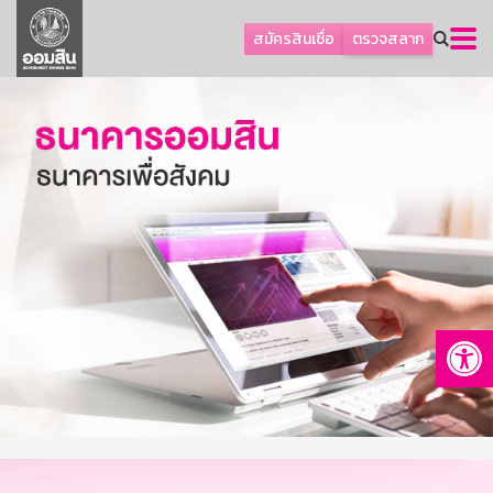
ลูกค้าธุรกิจ
สมัครสินเชื่อ
ตรวจสลาก
ลูกค้าผู้ประกอบรายย่อย
โปรโมชัน
ออมเพื่อสุข
เกี่ยวกับธนาคาร
การพัฒนาที่ยั่งยืน
ข่าวสาร
บริการทางการเงิน
Op
อื่นๆ
ติดต่อเรา
บริการออนไลน์
TH
EN
GSB Society