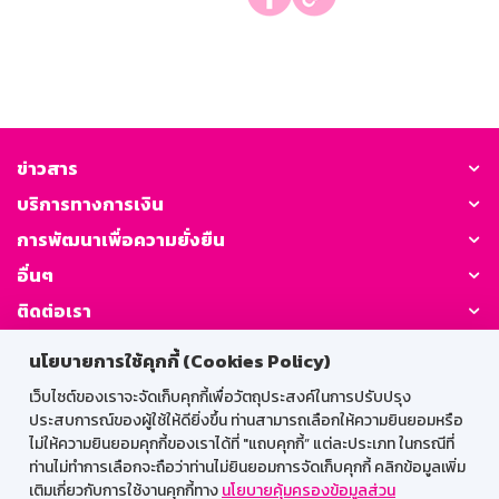
ข่าวสาร
บริการทางการเงิน
การพัฒนาเพื่อความยั่งยืน
อื่นๆ
ติดต่อเรา
นโยบายการใช้คุกกี้ (Cookies Policy)
GSB Society:
เว็บไซต์ของเราจะจัดเก็บคุกกี้เพื่อวัตถุประสงค์ในการปรับปรุง
ประสบการณ์ของผู้ใช้ให้ดียิ่งขึ้น ท่านสามารถเลือกให้ความยินยอมหรือ
ไม่ให้ความยินยอมคุกกี้ของเราได้ที่ "แถบคุกกี้” แต่ละประเภท ในกรณีที่
สำหรับพนักงาน
ท่านไม่ทำการเลือกจะถือว่าท่านไม่ยินยอมการจัดเก็บคุกกี้ คลิกข้อมูลเพิ่ม
เติมเกี่ยวกับการใช้งานคุกกี้ทาง
นโยบายคุ้มครองข้อมูลส่วน