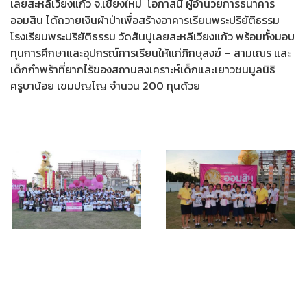
เลยสะหลีเวียงแก้ว จ.เชียงใหม่ โอกาสนี้ ผู้อำนวยการธนาคาร
ออมสิน ได้ถวายเงินผ้าป่าเพื่อสร้างอาคารเรียนพระปริยัติธรรม
โรงเรียนพระปริยัติธรรม วัดสันปูเลยสะหลีเวียงแก้ว พร้อมทั้งมอบ
ทุนการศึกษาและอุปกรณ์การเรียนให้แก่ภิกษุสงฆ์ – สามเณร และ
เด็กกำพร้าที่ยากไร้ของสถานสงเคราะห์เด็กและเยาวชนมูลนิธิ
ครูบาน้อย เขมปญโญ จำนวน 200 ทุนด้วย