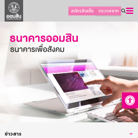
ลูกค้าธุรกิจ
สมัครสินเชื่อ
ตรวจสลาก
ลูกค้าผู้ประกอบรายย่อย
โปรโมชัน
ออมเพื่อสุข
เกี่ยวกับธนาคาร
การพัฒนาที่ยั่งยืน
ข่าวสาร
บริการทางการเงิน
Op
อื่นๆ
ติดต่อเรา
บริการออนไลน์
TH
EN
ข่าวสาร
GSB Society